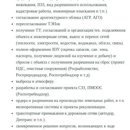
межевания, ПЗЗ, вид разрешенного использования,
кадастровые работы, инженерные изыскания и т.п.)
согласование архитектурного облика (АГР, АГО)
пересогласование ТЭПов
получение ТУ, согласований и организация тех. подключения
объекта к инженерным сетям, вынос и перенос сетей
(теплосети, электросети, водосток, водоканал, облгаз, связь).
полное оформление ВЗУ (оценка запасов, сан. зона,
паспорта, получение лицензий на изучение и добычу) и
сбросов с объекта с получением разрешения на сброс (проект
НДС, очистные сооружения) (Росрыболовство,
Росприроднадзор, Роспотребнадзор и т.д).
выбросы в атмосферу.
разработка и согласование проекта СЗЗ, ПМООС
(Роспотребнадзор).
ордера и разрешения на производство земельных работ, в т.ч.
мелиоративные системы и проекты рекультивации.
транспортные примыкания к дорожным сетям (автодор,
Дептранс и т.п.).
своевременное решение вопросов, возникающих в ходе